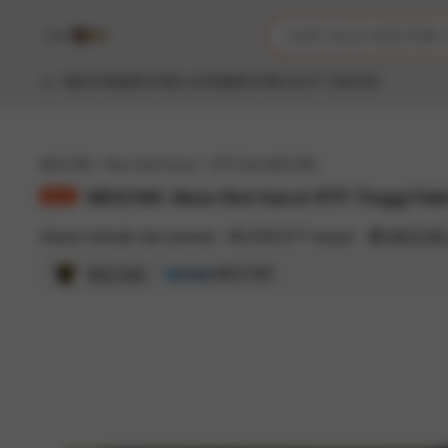
iphones 16
Cari akun slot gacor ap
CARI SAJA MDG188
torras phone case
samsung note 20 5g 
MDG188
MDG188 LOGIN
MDG188 SLOT GACOR
iphones 15 pro max
MDG188
Akun Slot Gacor
RTP Slot MDG188
MDG188: Akun Slot Gacor RTP Tinggi Pal
#1
MDG188 A
Ulasan terbaik dari pemain
88.858.877 terjual
MDG188
MDG188