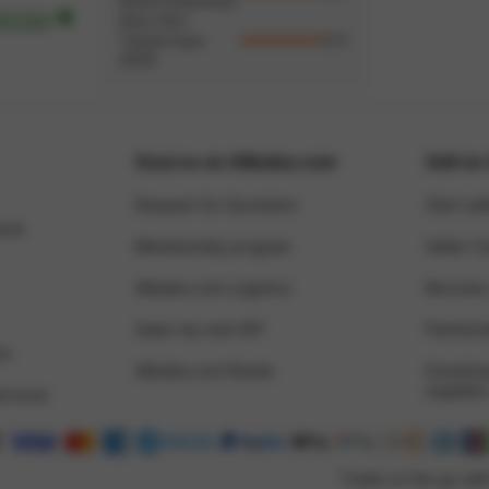
Resmi Indonesia
percaya
Situs Slot
Terpercaya
5.0
2026
Source on Alibaba.com
Sell on
Request for Quotation
Start sel
ents
Membership program
Seller Ce
Alibaba.com Logistics
Become a
Sales tax and VAT
Partners
ns
Alibaba.com Reads
Downloa
supplier
ervices
Trade on the go wit