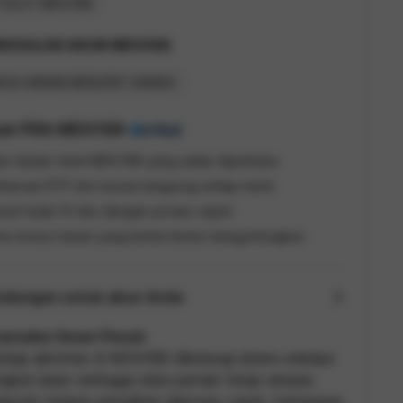
 SLOT MDG188
NGGULAN AKUN MDG188
US HARIAN BERLIPAT GANDA
an Pilih MDG188
es tautan resmi MDG188 yang selalu diperbarui
baruan RTP slot secara langsung setiap menit
osit mulai 10 ribu dengan proses cepat
mo bonus harian yang benar-benar menguntungkan
indungan untuk akun Anda
ansaksi Aman Penuh
etiap aktivitas di MDG188 dilindungi sistem enkripsi
ingkat lanjut sehingga data pemain tetap rahasia.
eposit maupun penarikan diproses cepat, transparan,