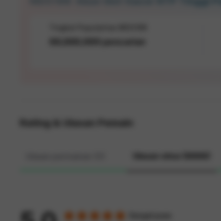
MDG188: Akun Slot Gacor RTP Tinggi P
Tingkat Popularitas MDG188
88,886,989 pencarian
Rating & Ulasan Pemain
Ulasan situs (8888)
Ulasan permainan (0)
Sangat puas