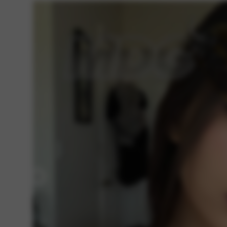
Previous slide