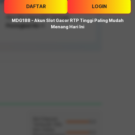
aling Gampang Menang Hari Ini
DAFTAR
LOGIN
Akun Slot Gacor RTP Tertinggi
MDG188 - Akun Slot Gacor RTP Tinggi Paling Mudah
Peringkat Ke-1
Menang Hari Ini
Slot Deposit
5.0
Termurah 10rb
Slot Online
5.0