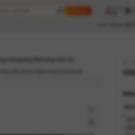
Deliver to:
a hari ini?
 SLOT GACOR
Search
ID
cover
Link Terbaru MD
ing Gampang Menang Hari Ini
10 - 
US
kun Slot Gacor Paling Viral Di Facebook
Pili
Jeni
AKU
LIN